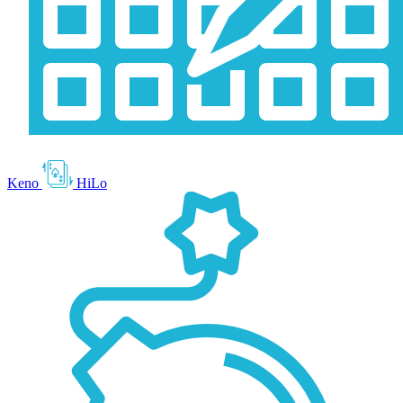
Keno
HiLo