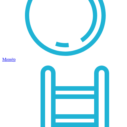
Минёр