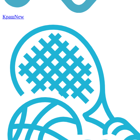
Краш
New