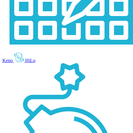
Keno
HiLo