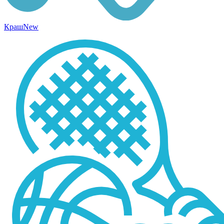
Краш
New