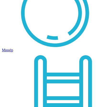
Минёр